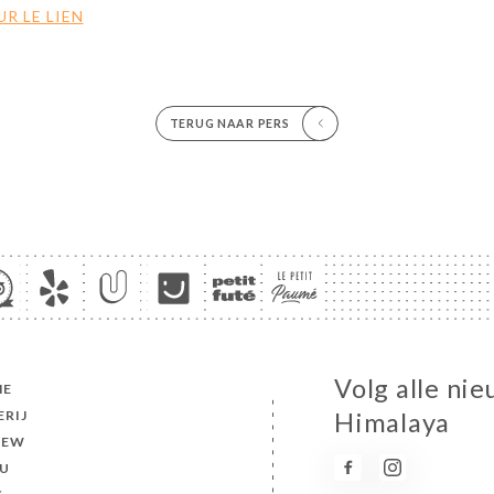
R LE LIEN
TERUG NAAR PERS
Volg alle nie
ME
ERIJ
Himalaya
IEW
U