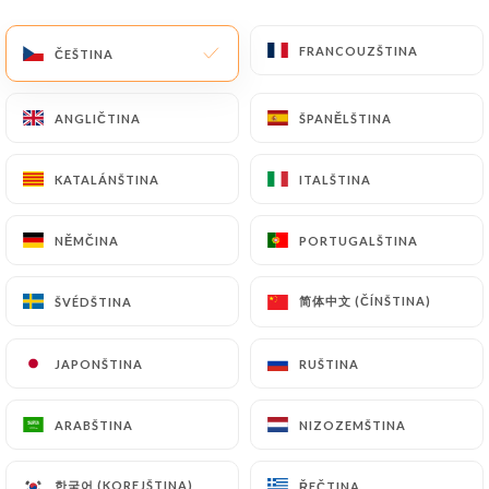
CS
NABÍDKA
FRANCOUZŠTINA
FRANCOUZŠTINA
ČEŠTINA
ČEŠTINA
ANGLIČTINA
ANGLIČTINA
ŠPANĚLŠTINA
ŠPANĚLŠTINA
KATALÁNŠTINA
KATALÁNŠTINA
ITALŠTINA
ITALŠTINA
/
DOMŮ
RECENZE
Recenze
NĚMČINA
NĚMČINA
PORTUGALŠTINA
PORTUGALŠTINA
简体中文 (ČÍNŠTINA)
简体中文 (ČÍNŠTINA)
ŠVÉDŠTINA
ŠVÉDŠTINA
JAPONŠTINA
JAPONŠTINA
RUŠTINA
RUŠTINA
1710 recenze společnosti Uniiti
4.8 / 5
ARABŠTINA
ARABŠTINA
NIZOZEMŠTINA
NIZOZEMŠTINA
100% skutečné, ověřené recenze.
한국어 (KOREJŠTINA)
한국어 (KOREJŠTINA)
ŘEČTINA
ŘEČTINA