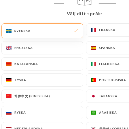
SV
MENY
Välj ditt språk:
Välj ditt språk:
FRANSKA
FRANSKA
SVENSKA
SVENSKA
ENGELSKA
ENGELSKA
SPANSKA
SPANSKA
/
HEM
PRESSDETALJER
Pressdetaljer
KATALANSKA
KATALANSKA
ITALIENSKA
ITALIENSKA
TYSKA
TYSKA
PORTUGISISKA
PORTUGISISKA
简体中文 (KINESISKA)
简体中文 (KINESISKA)
JAPANSKA
JAPANSKA
RYSKA
RYSKA
ARABISKA
ARABISKA
한국어 (KOREANS
한국어 (KOREANS
NEDERLÄNDSKA
NEDERLÄNDSKA