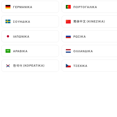
ΓΕΡΜΑΝΙΚΆ
ΓΕΡΜΑΝΙΚΆ
ΠΟΡΤΟΓΑΛΙΚΆ
ΠΟΡΤΟΓΑΛΙΚΆ
EL
ΜΕΝΟΎ
简体中文 (ΚΙΝΈΖΙΚΑ)
简体中文 (ΚΙΝΈΖΙΚΑ)
ΣΟΥΗΔΙΚΆ
ΣΟΥΗΔΙΚΆ
ΙΑΠΩΝΙΚΆ
ΙΑΠΩΝΙΚΆ
ΡΩΣΙΚΆ
ΡΩΣΙΚΆ
ΑΡΑΒΙΚΆ
ΑΡΑΒΙΚΆ
ΟΛΛΑΝΔΙΚΆ
ΟΛΛΑΝΔΙΚΆ
/
ΑΡΧΙΚΉ
ΛΕΠΤΟΜΈΡΕΙΕΣ ΤΎΠΟΥ
Λεπτομέρειες Τύπου
한국어 (ΚΟΡΕΆΤΙΚΑ)
한국어 (ΚΟΡΕΆΤΙΚΑ)
ΤΣΈΧΙΚΑ
ΤΣΈΧΙΚΑ