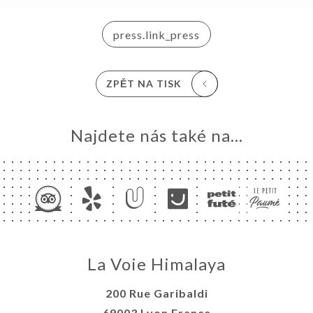
EPAL
press.link_press
TAKT
ZPĚT NA TISK
Najdete nás také na...
La Voie Himalaya
200 Rue Garibaldi
69003 Lyon France