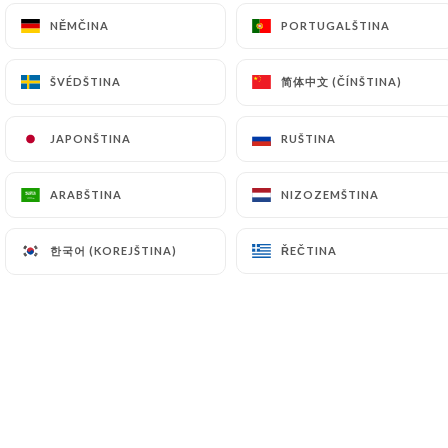
NĚMČINA
NĚMČINA
PORTUGALŠTINA
PORTUGALŠTINA
CS
NABÍDKA
简体中文 (ČÍNŠTINA)
简体中文 (ČÍNŠTINA)
ŠVÉDŠTINA
ŠVÉDŠTINA
JAPONŠTINA
JAPONŠTINA
RUŠTINA
RUŠTINA
ARABŠTINA
ARABŠTINA
NIZOZEMŠTINA
NIZOZEMŠTINA
/
DOMŮ
PODROBNOSTI O TISKU
Podrobnosti O Tisku
한국어 (KOREJŠTINA)
한국어 (KOREJŠTINA)
ŘEČTINA
ŘEČTINA