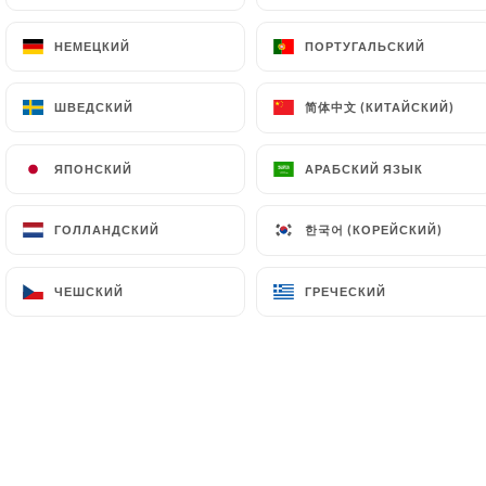
RU
МЕНЮ
НЕМЕЦКИЙ
НЕМЕЦКИЙ
ПОРТУГАЛЬСКИЙ
ПОРТУГАЛЬСКИЙ
简体中文 (КИТАЙСКИЙ)
简体中文 (КИТАЙСКИЙ)
ШВЕДСКИЙ
ШВЕДСКИЙ
/
ГЛАВНАЯ СТРАНИЦА
ПОДРОБНОСТИ ПУБЛИКАЦИИ В
ЯПОНСКИЙ
ЯПОНСКИЙ
АРАБСКИЙ ЯЗЫК
АРАБСКИЙ ЯЗЫК
ПРЕССЕ
Подробности Публикации
한국어 (КОРЕЙСКИЙ)
한국어 (КОРЕЙСКИЙ)
ГОЛЛАНДСКИЙ
ГОЛЛАНДСКИЙ
В Прессе
ЧЕШСКИЙ
ЧЕШСКИЙ
ГРЕЧЕСКИЙ
ГРЕЧЕСКИЙ